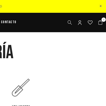
ZO
0
Contacto
ría