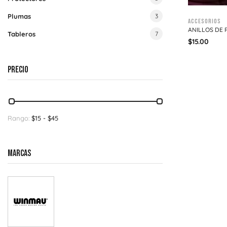
Plumas
3
Accesorios
ANILLOS DE 
Tableros
7
$
15.00
PRECIO
Rango:
$
15
- $
45
MARCAS