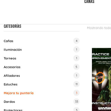
PLUMAS
TABLEROS
CAÑAS
CATEGORÍAS
Mostrando todos
Cañas
4
Iluminación
1
Torneos
1
Accesorios
5
Afiladores
1
Estuches
11
Mejora tu puntería
3
Dardos
33
Protectores
3