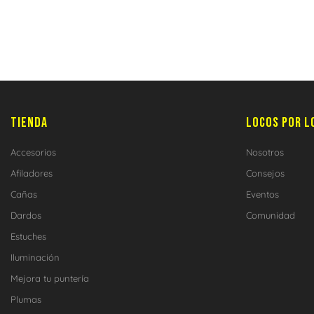
TIENDA
LOCOS POR L
Accesorios
Nosotros
Afiladores
Consejos
Cañas
Eventos
Dardos
Comunidad
Estuches
Iluminación
Mejora tu puntería
Plumas