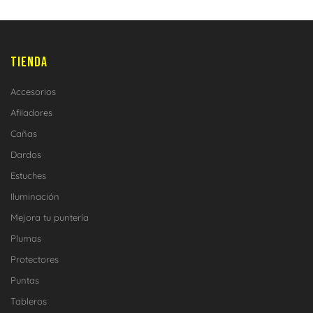
TIENDA
Accesorios
Afiladores
Cañas
Dardos
Estuches
Iluminación
Mejora tu puntería
Plumas
Protectores
Puntas
Tableros