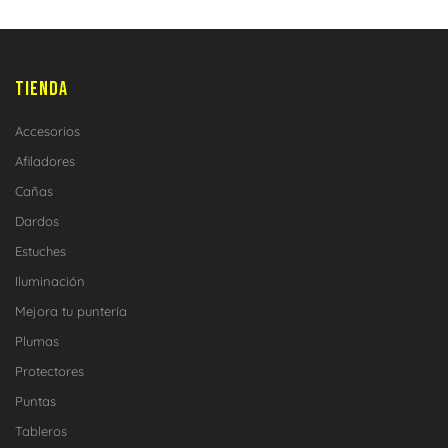
TIENDA
Accesorios
Afiladores
Cañas
Dardos
Estuches
Iluminación
Mejora tu puntería
Plumas
Protectores
Puntas
Tableros