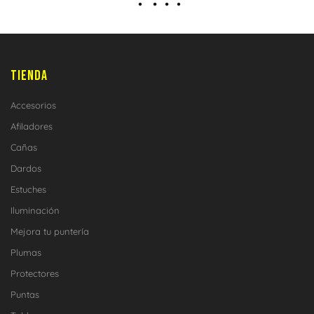
TIENDA
Accesorios
Afiladores
Cañas
Dardos
Estuches
Iluminación
Mejora tu puntería
Plumas
Protectores
Puntas