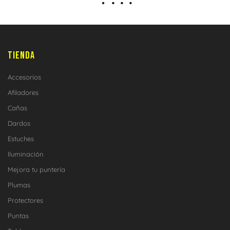
TIENDA
Accesorios
Afiladores
Cañas
Dardos
Estuches
Iluminación
Mejora tu puntería
Plumas
Protectores
Puntas