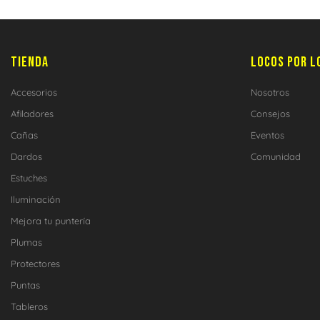
TIENDA
LOCOS POR L
Accesorios
Nosotros
Afiladores
Consejos
Cañas
Eventos
Dardos
Comunidad
Estuches
Iluminación
Mejora tu puntería
Plumas
Protectores
Puntas
Tableros