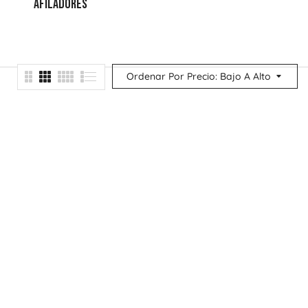
AFILADORES
ESTUCHES
MEJORA TU
PUNTERÍA
Ordenar Por Precio: Bajo A Alto