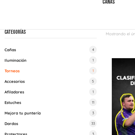
PLUMAS
TABLEROS
CAÑAS
CATEGORÍAS
Mostrando el ún
Cañas
4
Iluminación
1
Torneos
1
Accesorios
5
Afiladores
1
Estuches
11
Mejora tu puntería
3
Dardos
33
Protectores
3