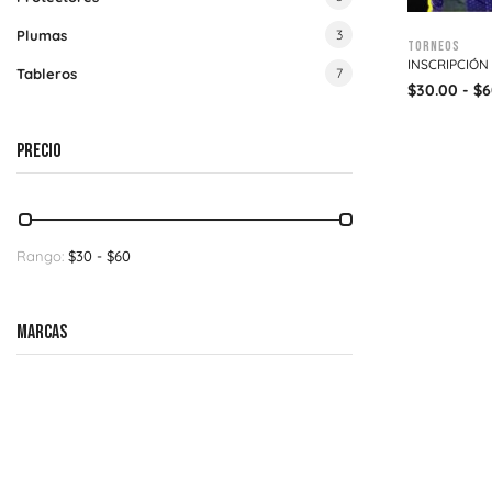
Plumas
3
Torneos
INSCRIPCIÓN
Tableros
7
$
30.00
-
$
6
PRECIO
Rango:
$
30
- $
60
MARCAS