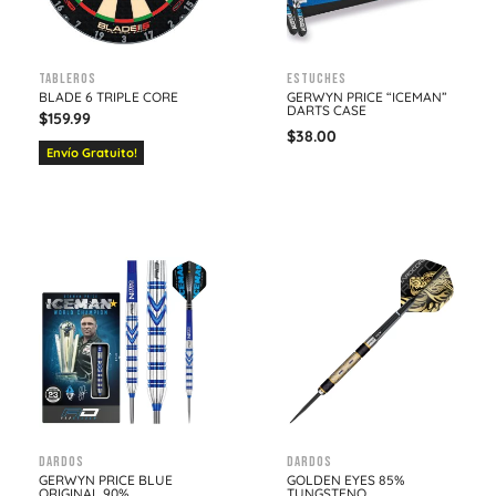
Tableros
Estuches
BLADE 6 TRIPLE CORE
GERWYN PRICE “ICEMAN”
DARTS CASE
$
159.99
$
38.00
Envío Gratuito!
Dardos
Dardos
GERWYN PRICE BLUE
GOLDEN EYES 85%
ORIGINAL 90%
TUNGSTENO