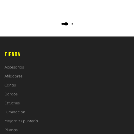
TIENDA
Accesorios
Afiladores
Cañas
Dardos
Estuches
Iluminación
Mejora tu puntería
Plumas