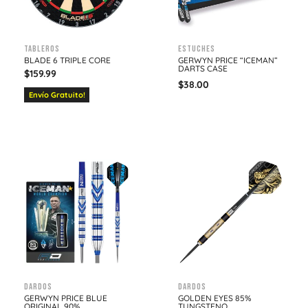
Tableros
Estuches
BLADE 6 TRIPLE CORE
GERWYN PRICE “ICEMAN”
DARTS CASE
$
159.99
$
38.00
Envío Gratuito!
Dardos
Dardos
GERWYN PRICE BLUE
GOLDEN EYES 85%
ORIGINAL 90%
TUNGSTENO