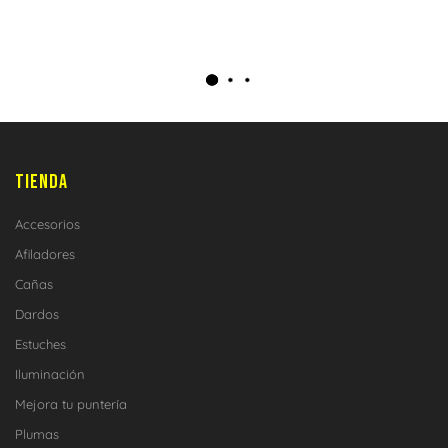
TIENDA
Accesorios
Afiladores
Cañas
Dardos
Estuches
Iluminación
Mejora tu puntería
Plumas