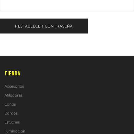
RESTABLECER CONTRASEÑA
TIENDA
Accesorios
Afiladores
Cañas
Dardos
Estuches
Iluminación