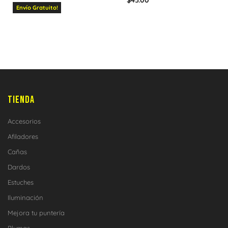
Envío Gratuito!
TIENDA
Accesorios
Afiladores
Cañas
Dardos
Estuches
Iluminación
Mejora tu puntería
Plumas