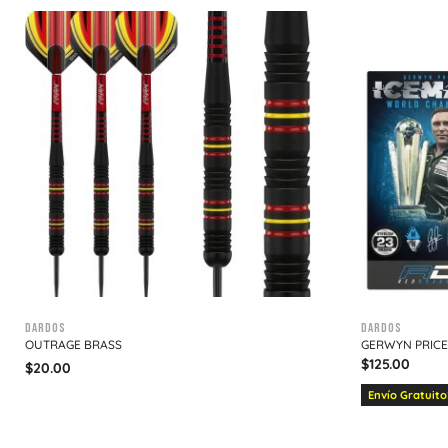
Dardos
Dardos
OUTRAGE BRASS
GERWYN PRICE
$
125.00
$
20.00
Envío Gratuito