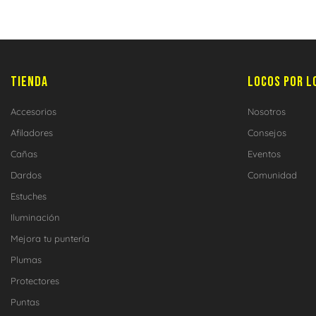
TIENDA
LOCOS POR L
Accesorios
Nosotros
Afiladores
Consejos
Cañas
Eventos
Dardos
Comunidad
Estuches
Iluminación
Mejora tu puntería
Plumas
Protectores
Puntas