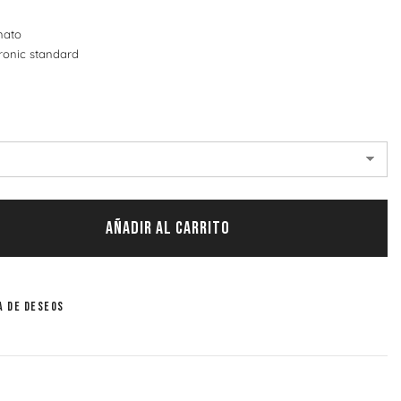
nato
ronic standard
AÑADIR AL CARRITO
a de deseos