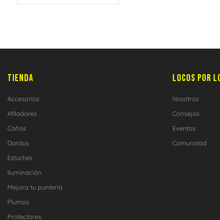
TIENDA
LOCOS POR L
Accesorios
Nosotros
Afiladores
Consejos
Cañas
Eventos
Dardos
Comunidad
Estuches
Iluminación
Mejora tu puntería
Plumas
Protectores