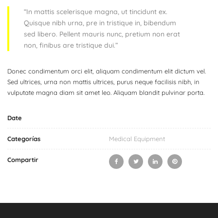
“In mattis scelerisque magna, ut tincidunt ex.
Quisque nibh urna, pre in tristique in, bibendum
sed libero. Pellent mauris nunc, pretium non erat
non, finibus are tristique dui.”
Donec condimentum orci elit, aliquam condimentum elit dictum vel.
Sed ultrices, urna non mattis ultrices, purus neque facilisis nibh, in
vulputate magna diam sit amet leo. Aliquam blandit pulvinar porta.
Date
Categorías
Medical Equipment
Compartir