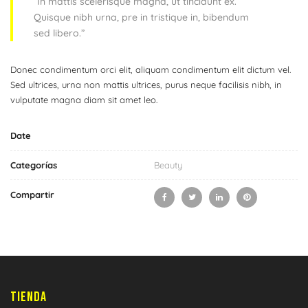
“In mattis scelerisque magna, ut tincidunt ex.
Quisque nibh urna, pre in tristique in, bibendum
sed libero.”
Donec condimentum orci elit, aliquam condimentum elit dictum vel.
Sed ultrices, urna non mattis ultrices, purus neque facilisis nibh, in
vulputate magna diam sit amet leo.
Date
Categorías
Beauty
Compartir
TIENDA