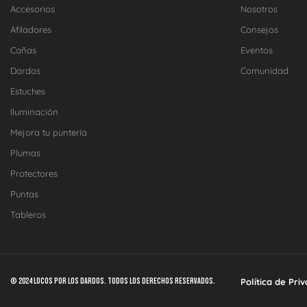
Accesorios
Nosotros
Afiladores
Consejos
Cañas
Eventos
Dardos
Comunidad
Estuches
Iluminación
Mejora tu puntería
Plumas
Protectores
Puntas
Tableros
© 2024 Locos por los dardos. Todos los derechos reservados.
Política de Pri