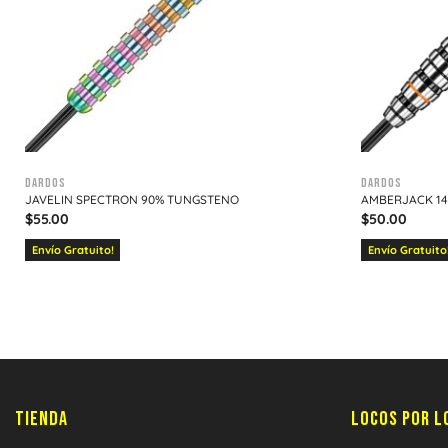
Dardos
Dardos
JAVELIN SPECTRON 90% TUNGSTENO
AMBERJACK 14
$
55.00
$
50.00
Envío Gratuito!
Envío Gratuito
TIENDA
LOCOS POR L