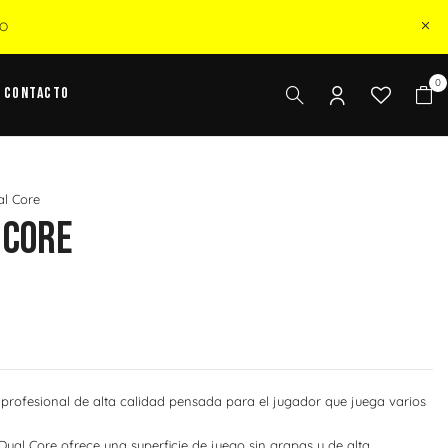
ZO
0
Contacto
al Core
 Core
 profesional de alta calidad pensada para el jugador que juega varios
ual Core ofrece una superficie de juego sin grapas y de alta