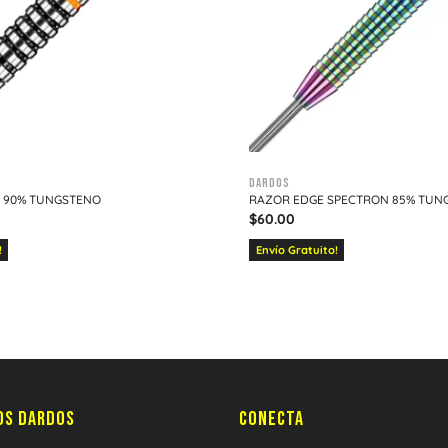
Dardos
 90% TUNGSTENO
RAZOR EDGE SPECTRON 85% TUN
$
60.00
!
Envío Gratuito!
OS DARDOS
CONECTA