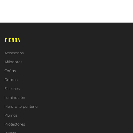
TIENDA
Accesorios
Afiladores
Cañas
Dardos
Estuches
Iluminación
Mejora tu puntería
Plumas
Protectores
Puntas