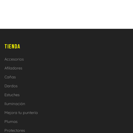
TIENDA
Accesorios
Afiladores
Cañas
Dardos
Estuches
Iluminación
Mejora tu puntería
Plumas
Protectores