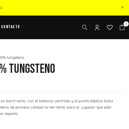
ZO
0
Contacto
80% tungsteno
0% Tungsteno
un barril recto, con el balance centrado y la punta elíptica. Estos
teno de primera calidad sirven tanto para el jugador que está
or experto.