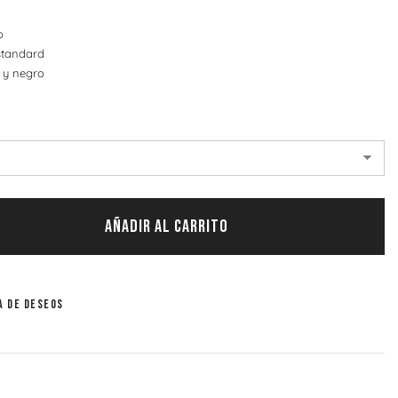
p
standard
o y negro
AÑADIR AL CARRITO
a de deseos