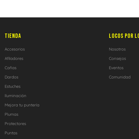
TIENDA
LOCOS POR L
Accesorios
Nosotros
Afiladores
Consejos
Cañas
Eventos
Dardos
Comunidad
Estuches
Iluminación
Mejora tu puntería
Plumas
Protectores
Puntas