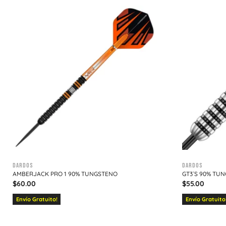
Dardos
Dardos
AMBERJACK PRO 1 90% TUNGSTENO
GT3´S 90% TU
$
60.00
$
55.00
Envío Gratuito!
Envío Gratuito