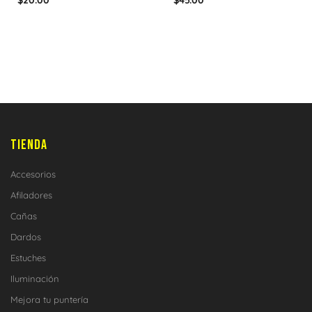
$
20.00
$
45.00
TIENDA
Accesorios
Afiladores
Cañas
Dardos
Estuches
Iluminación
Mejora tu puntería