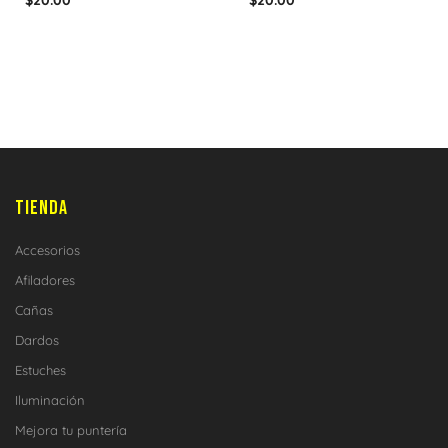
$
20.00
$
20.00
TIENDA
Accesorios
Afiladores
Cañas
Dardos
Estuches
Iluminación
Mejora tu puntería