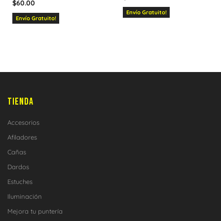
$
60.00
Envío Gratuito!
Envío Gratuito!
TIENDA
Accesorios
Afiladores
Cañas
Dardos
Estuches
Iluminación
Mejora tu puntería