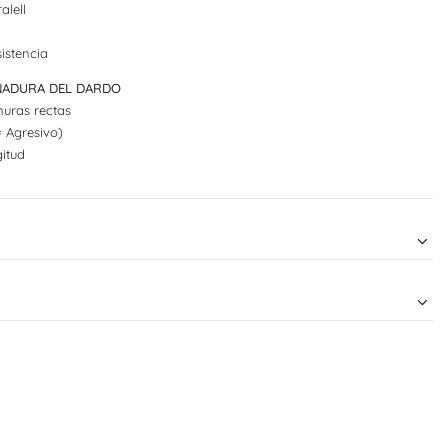
alell
istencia
UÑADURA DEL DARDO
uras rectas
= Agresivo)
itud