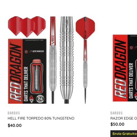
Dardos
Dardos
HELL FIRE TORPEDO 80% TUNGSTENO
RAZOR EDGE O
$
50.00
$
40.00
Envío Gratuito