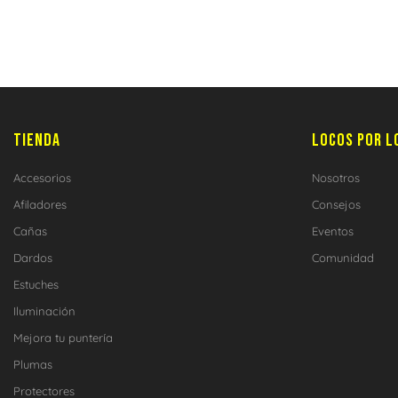
TIENDA
LOCOS POR L
Accesorios
Nosotros
Afiladores
Consejos
Cañas
Eventos
Dardos
Comunidad
Estuches
Iluminación
Mejora tu puntería
Plumas
Protectores