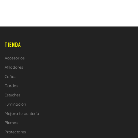
TIENDA
Accesorios
Afiladores
Cañas
Dardos
Estuches
Iluminación
Mejora tu puntería
Plumas
Protectores