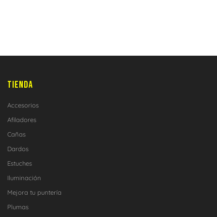
TIENDA
Accesorios
Afiladores
Cañas
Dardos
Estuches
Iluminación
Mejora tu puntería
Plumas