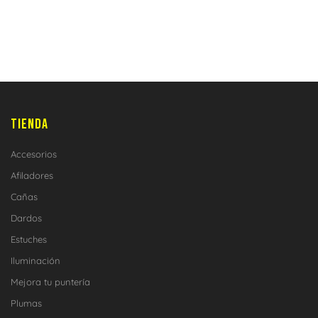
TIENDA
Accesorios
Afiladores
Cañas
Dardos
Estuches
Iluminación
Mejora tu puntería
Plumas