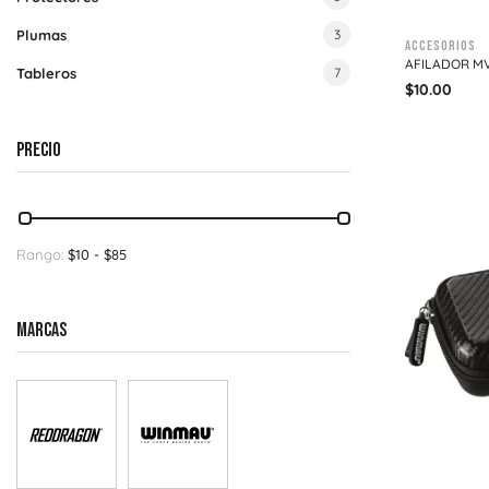
Plumas
3
Accesorios
AFILADOR M
Tableros
7
$
10.00
PRECIO
Rango:
$
10
- $
85
MARCAS