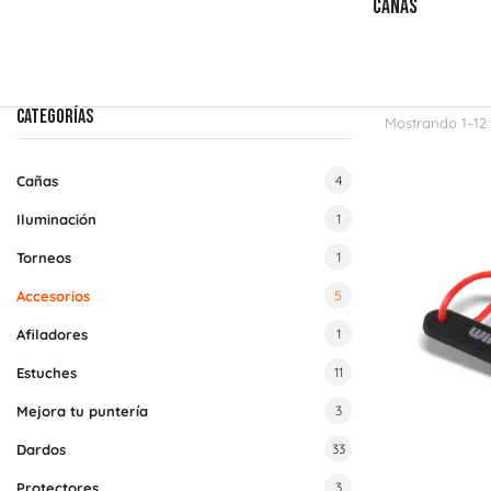
PLUMAS
TABLEROS
CAÑAS
CATEGORÍAS
Mostrando 1–12 d
Cañas
4
Iluminación
1
Torneos
1
Accesorios
5
Afiladores
1
Estuches
11
Mejora tu puntería
3
Dardos
33
Protectores
3