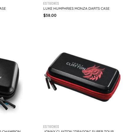
Estuches
ASE
LUKE HUMPHRIES MONZA DARTS CASE
$
38.00
Estuches
D CHAMPION
JONNY CLAYTON “DRAGON” SUPER TOUR