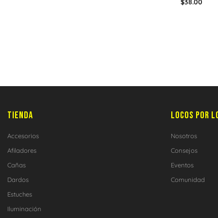
$
38.00
TIENDA
LOCOS POR L
Accesorios
Nosotros
Afiladores
Consejos
Cañas
Eventos
Dardos
Comunidad
Estuches
Iluminación