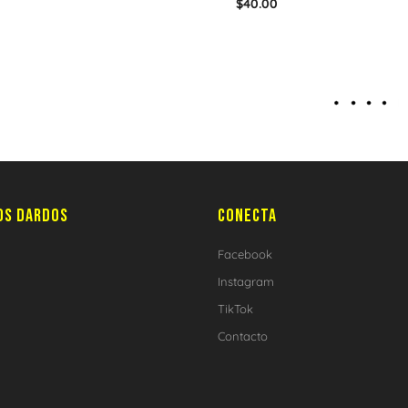
$
40.00
OS DARDOS
CONECTA
Facebook
Instagram
TikTok
Contacto