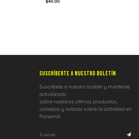
$
40.00
SUSCRÍBERTE A NUESTRO BOLETÍN
Suscríbete a nuestro boletín y mantente
actualizado
sobre nuestros últimos productos,
consejos y noticias sobre la actividad en
Panamá!