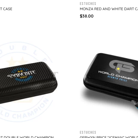
Estuches
T CASE
MONZA RED AND WHITE DART C
$
38.00
Estuches
HT DOUBLE WORLD CHAMPION
GERWYN PRICE “ICEMAN” WORL