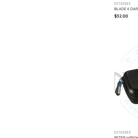
Estuches
BLADE 6 DAR
$
32.00
Estuches
PETER WRIG