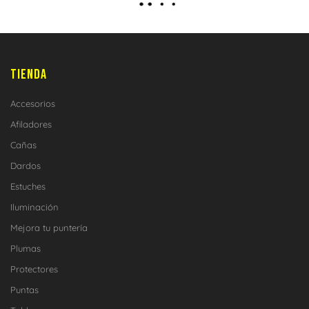
TIENDA
Accesorios
Afiladores
Cañas
Dardos
Estuches
Iluminación
Mejora tu puntería
Plumas
Protectores
Puntas