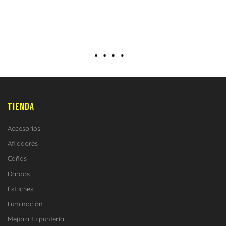
TIENDA
Accesorios
Afiladores
Cañas
Dardos
Estuches
Iluminación
Mejora tu puntería