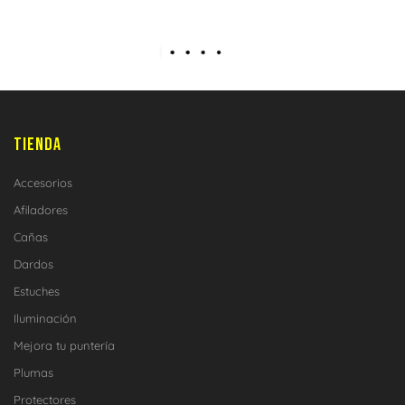
TIENDA
Accesorios
Afiladores
Cañas
Dardos
Estuches
Iluminación
Mejora tu puntería
Plumas
Protectores