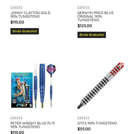
Dardos
Dardos
JONNY CLAYTON GOLD
GERWYN PRICE BLUE
90% TUNGSTENO
ORIGINAL 90%
TUNGSTENO
$
115.00
$
125.00
Envío Gratuito!
Envío Gratuito!
Dardos
Dardos
PETER WRIGHT BLUE PL15
GT3´S 90% TUNGSTENO
90% TUNGSTENO
$
55.00
$
115.00