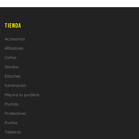
TIENDA
Accesorios
Afiladores
Cañas
Dardos
Estuches
Iluminación
Mejora tu puntería
Plumas
Protectores
Puntas
Tableros