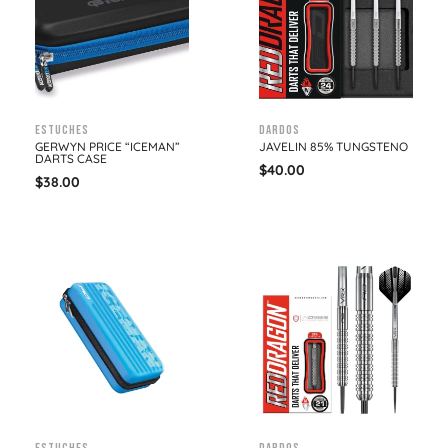
Estuches
Dardos
GERWYN PRICE “ICEMAN”
JAVELIN 85% TUNGSTENO
DARTS CASE
$
40.00
$
38.00